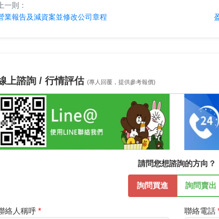
上一則：
營業報告及減資案並修改公司章程
線上諮詢 / 行情評估
(專人回覆，提供參考報價)
請問您想諮詢的方向？
詢問買進
詢問賣出
聯絡人稱呼
聯絡電話