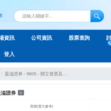
場資訊
公司資訊
股票查詢
登入
盈溢證券 - 9805 - 開立發票及…
盈溢證券
公
買價(賣方參考)