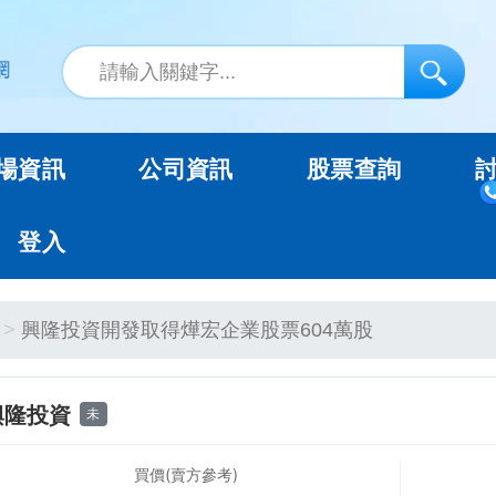
場資訊
公司資訊
股票查詢
登入
興隆投資開發取得燁宏企業股票604萬股
興隆投資
未
買價(賣方參考)