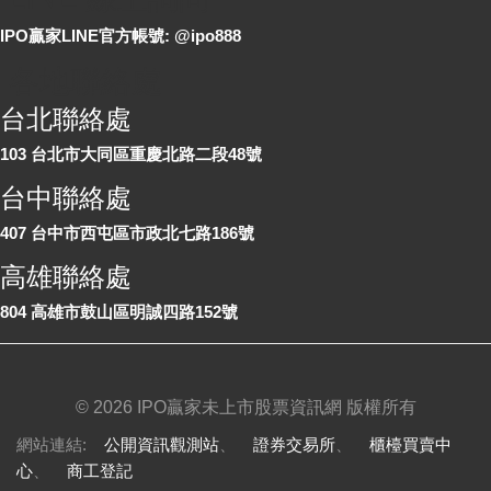
IPO贏家LINE官方帳號: @ipo888
各地聯絡處
台北聯絡處
103 台北市大同區重慶北路二段48號
台中聯絡處
407 台中市西屯區市政北七路186號
高雄聯絡處
804 高雄市鼓山區明誠四路152號
©
2026 IPO贏家未上市股票資訊網 版權所有
網站連結:
公開資訊觀測站
、
證券交易所
、
櫃檯買賣中
心
、
商工登記