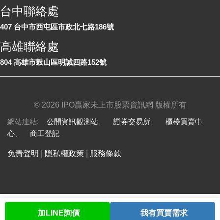
台中聯絡處
407 台中市西屯區市政北七路186號
高雄聯絡處
804 高雄市鼓山區明誠四路152號
©
2026 IPO贏家未上市股票資訊網 版權所有
網站連結:
公開資訊觀測站
、
證券交易所
、
櫃檯買賣中
心
、
商工登記
免責聲明
|
隱私權政策
|
服務條款
加LINE詢價
我有買賣需求
首頁
股票查詢
討論區
與我聯繫
會員中心