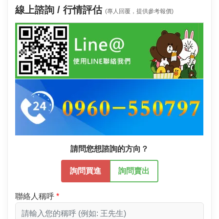
線上諮詢 / 行情評估
(專人回覆，提供參考報價)
請問您想諮詢的方向？
詢問買進
詢問賣出
聯絡人稱呼