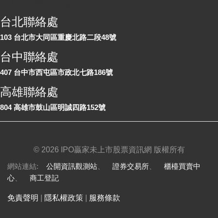
各地聯絡處
台北聯絡處
103 台北市大同區重慶北路二段48號
台中聯絡處
407 台中市西屯區市政北七路186號
高雄聯絡處
804 高雄市鼓山區明誠四路152號
©
2026 IPO贏家未上市股票資訊網 版權所有
網站連結:
公開資訊觀測站
、
證券交易所
、
櫃檯買賣中
心
、
商工登記
免責聲明
|
隱私權政策
|
服務條款