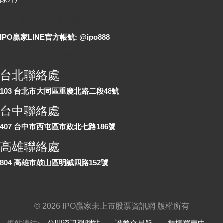
LINE 線上詢問
IPO贏家LINE官方帳號: @ipo888
各地聯絡處
台北聯絡處
103 台北市大同區重慶北路二段48號
台中聯絡處
407 台中市西屯區市政北七路186號
高雄聯絡處
804 高雄市鼓山區明誠四路152號
©
2026 IPO贏家未上市股票資訊網 版權所有
網站連結:
公開資訊觀測站
、
證券交易所
、
櫃檯買賣中