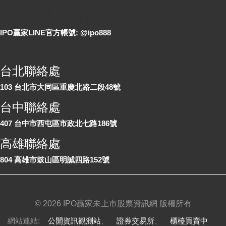
LINE 線上詢問
IPO贏家LINE官方帳號: @ipo888
各地聯絡處
台北聯絡處
103 台北市大同區重慶北路二段48號
台中聯絡處
407 台中市西屯區市政北七路186號
高雄聯絡處
804 高雄市鼓山區明誠四路152號
©
2026 IPO贏家未上市股票資訊網 版權所有
網站連結:
公開資訊觀測站
、
證券交易所
、
櫃檯買賣中