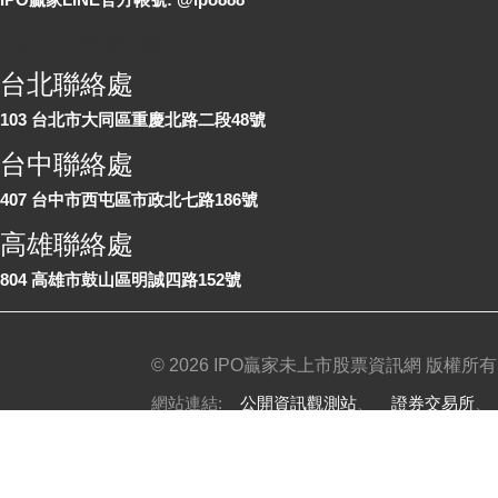
各地聯絡處
台北聯絡處
103 台北市大同區重慶北路二段48號
台中聯絡處
407 台中市西屯區市政北七路186號
高雄聯絡處
804 高雄市鼓山區明誠四路152號
©
2026 IPO贏家未上市股票資訊網 版權所有
網站連結:
公開資訊觀測站
、
證券交易所
免責聲明
|
隱私權政策
|
服務條款