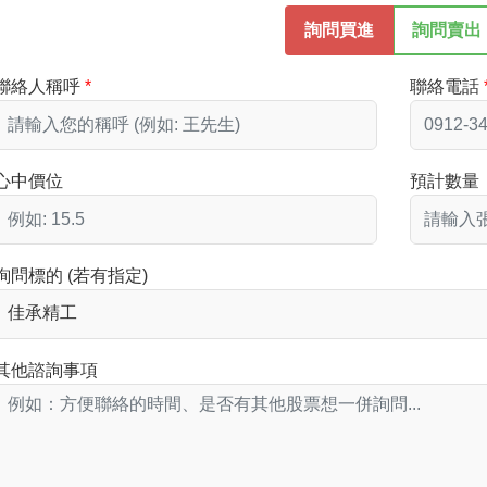
詢問買進
詢問賣出
聯絡人稱呼
聯絡電話
心中價位
預計數量
詢問標的 (若有指定)
其他諮詢事項