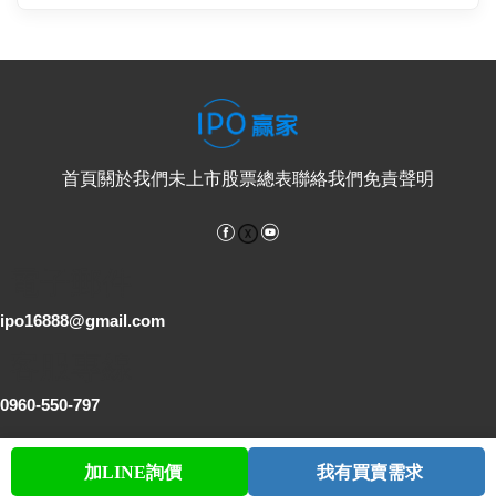
首頁
關於我們
未上市股票總表
聯絡我們
免責聲明
Facebook
YouTube
電子郵件
ipo16888@gmail.com
客服專線
0960-550-797
服務時間：週一至週五，上午 9:00 - 下午 6:00 (台灣時間，國定假日
加LINE詢價
我有買賣需求
首頁
股票查詢
討論區
與我聯繫
會員中心
除外)