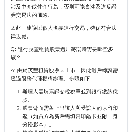
涉及中介或仲介行為，否則可能會涉及違反證
券交易法的風險。
因此，建議以個人名義進行交易，確保符合法
律規範。
Q: 進行
茂豐租賃
股票過戶轉讓時需要哪些步
驟？
A: 由於
茂豐租賃
股票未上市，因此過戶轉讓需
透過股務代理機構辦理。步驟如下：
辦理人需填寫證交稅稅單並到銀行繳納稅
款。
股票背面需蓋上出讓人與受讓人的原留印
鑑（如買方為新戶需填寫印鑑卡並附上身
分證影本）。