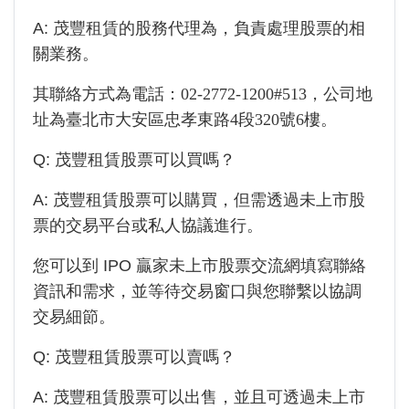
A:
茂豐租賃
的股務代理為
，負責處理股票的相
關業務。
其聯絡方式為電話：
02-2772-1200#513
，公司地
址為
臺北市大安區忠孝東路4段320號6樓
。
Q:
茂豐租賃
股票可以買嗎？
A:
茂豐租賃
股票可以購買，但需透過未上市股
票的交易平台或私人協議進行。
您可以到 IPO 贏家未上市股票交流網填寫聯絡
資訊和需求，並等待交易窗口與您聯繫以協調
交易細節。
Q:
茂豐租賃
股票可以賣嗎？
A:
茂豐租賃
股票可以出售，並且可透過未上市