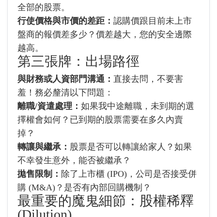
全部的股票。
行使價格與市價的差距：
認購價跟目前未上市
盤商的報價差多少？價差越大，您的安全邊際
越高。
第三張牌：出場路徑
與財務或人資部門溝通：
直接去問，不要害
羞！務必釐清以下問題：
離職/資遣處理：
如果我中途離職，未到期的選
擇權會如何？已到期的股票需要在多久內賣
掉？
轉讓與繼承：
股票是否可以轉讓給家人？如果
不幸發生意外，能否被繼承？
拋售限制：
除了上市櫃 (IPO)，公司是否接受併
購 (M&A)？是否有內部回購機制？
最重要的魔鬼細節：股權稀釋
(Dilution)