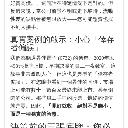
好賣高價。」這句話在特定情況下是對的。但
反過來說，當公司前景不明或走下坡時，
流動
性差
的缺點會被無限放大——您可能想賣也找
不到人接手。
真實案例的啟示：小心「倖存
者偏誤」
我們都聽過昇佳電子 (6732) 的傳奇。2020年以
498元掛牌上櫃，早期認股的員工一夜致富。這
故事非常激勵人心，但這也是典型的「倖存者
偏誤」。在您眼中看到一個昇佳的同時，市場
上可能有數十、數百家最終未能上市、甚至倒
閉的公司。那些員工手中的股票，最終的價值
就是零。因此，
「見好就收」絕對不是膽小，
而是一種務實的智慧。
決策前的三張底牌：您必