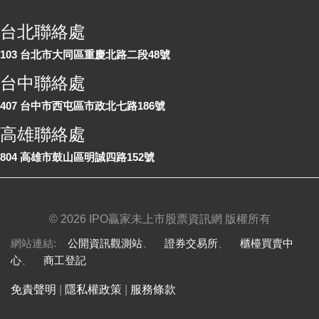
各地聯絡處
台北聯絡處
103 台北市大同區重慶北路二段48號
台中聯絡處
407 台中市西屯區市政北七路186號
高雄聯絡處
804 高雄市鼓山區明誠四路152號
©
2026 IPO贏家未上市股票資訊網 版權所有
網站連結:
公開資訊觀測站
、
證券交易所
、
櫃檯買賣中
心
、
商工登記
免責聲明
|
隱私權政策
|
服務條款