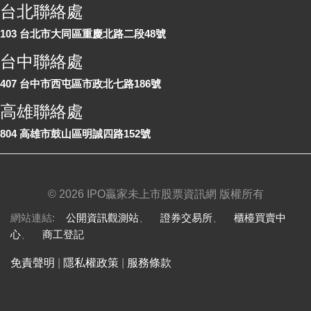
台北聯絡處
103 台北市大同區重慶北路二段48號
台中聯絡處
407 台中市西屯區市政北七路186號
高雄聯絡處
804 高雄市鼓山區明誠四路152號
©
2026 IPO贏家未上市股票資訊網 版權所有
網站連結:
公開資訊觀測站
、
證券交易所
、
櫃檯買賣中
心
、
商工登記
免責聲明
|
隱私權政策
|
服務條款