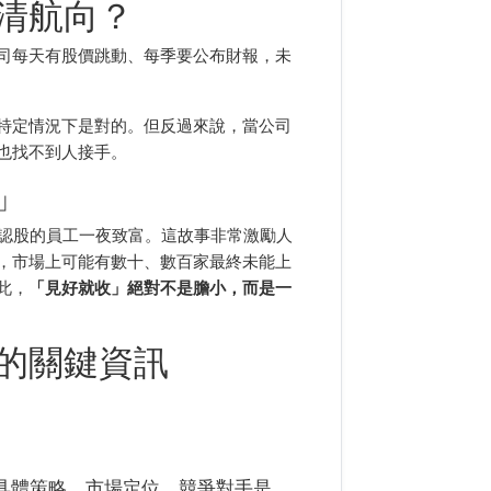
清航向？
司每天有股價跳動、每季要公布財報，未
特定情況下是對的。但反過來說，當公司
也找不到人接手。
」
，早期認股的員工一夜致富。這故事非常激勵人
，市場上可能有數十、數百家最終未能上
此，
「見好就收」絕對不是膽小，而是一
的關鍵資訊
具體策略、市場定位、競爭對手是