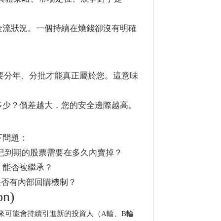
金流狀況。一個持續在燒錢卻沒有明確
要分年、分批才能真正屬於您。這意味
多少？價差越大，您的安全邊際越高。
下問題：
已到期的股票需要在多久內賣掉？
，能否被繼承？
？是否有內部回購機制？
n)
來可能會持續引進新的投資人（A輪、B輪