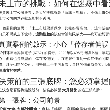
未上市的挑戰：如何在迷霧中看
投資未上市公司股票，最大的挑戰就是「資訊不對稱」。不像上市公
上市公司的營運狀況相對不透明。
一個常見的迷思：「未上市股票籌碼少，比較好賣高價。」這句話在
前景不明或走下坡時，
流動性差
的缺點會被無限放大——您可能想賣
真實案例的啟示：小心「倖存者偏誤
我們都聽過昇佳電子 (6732) 的傳奇。2020年以498元掛牌上櫃
心，但這也是典型的「倖存者偏誤」。在您眼中看到一個昇佳的同時
市、甚至倒閉的公司。那些員工手中的股票，最終的價值就是零。因
種務實的智慧。
決策前的三張底牌：您必須掌握
在決定是否要掏錢認股前，請務必掀開
大升開發
的這三張底牌：
第一張牌：公司前景
股東大會/內部說明會：
直接「拷問」高層的最好機會。要問