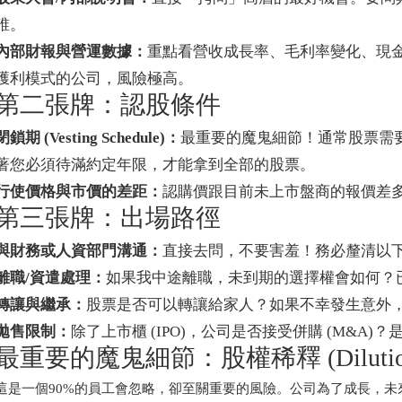
誰。
內部財報與營運數據：
重點看營收成長率、毛利率變化、現
獲利模式的公司，風險極高。
第二張牌：認股條件
閉鎖期 (Vesting Schedule)：
最重要的魔鬼細節！通常股票需
著您必須待滿約定年限，才能拿到全部的股票。
行使價格與市價的差距：
認購價跟目前未上市盤商的報價差
第三張牌：出場路徑
與財務或人資部門溝通：
直接去問，不要害羞！務必釐清以
離職/資遣處理：
如果我中途離職，未到期的選擇權會如何？
轉讓與繼承：
股票是否可以轉讓給家人？如果不幸發生意外
拋售限制：
除了上市櫃 (IPO)，公司是否接受併購 (M&A)
最重要的魔鬼細節：股權稀釋 (Dilutio
這是一個90%的員工會忽略，卻至關重要的風險。公司為了成長，未