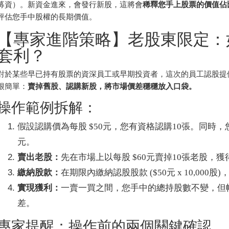
募資）。新資金進來，會發行新股，這將會
稀釋您手上股票的價值佔
評估您手中股權的長期價值。
【專家進階策略】老股東限定：
套利？
對於某些早已持有股票的資深員工或早期投資者，這次的員工認股提
很簡單：
賣掉舊股、認購新股，將市場價差穩穩放入口袋。
操作範例拆解：
假設認購價為每股 $50元，您有資格認購10張。同時，
元。
賣出老股：
先在市場上以每股 $60元賣掉10張老股，獲得現
繳納股款：
在期限內繳納認股股款 ($50元 x 10,000股)，
實現獲利：
一賣一買之間，您手中的總持股數不變，但帳戶裡
差。
專家提醒：操作前的兩個關鍵確認