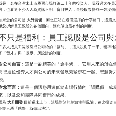
我是一名在台灣未上市股票市場打滾二十年的投資人。我看過太多員
倍，也看過不少人因為資訊不明、盲目投入，最後股票變成一張沒價
如果您的公司是
大升開發
，而您正站在這個選擇的十字路口，這篇
帶您拆解員工認股的各個面向，讓您做出最有利的判斷。
不只是福利：員工認股是公司與
許多人把員工認股當成公司給的「福利」，這只說對了一半。精準地說，
了「留才」與「激勵」所設計的制度。
對公司而言：
這是一副精美的「金手銬」。它用未來的潛在
將您這位優秀人才與公司的未來發展緊緊綁在一起。您越努
錢。
對您而言：
這是一個讓您用遠低於市場行情的「認購價」成
來，以及您和團隊共同奮鬥的成果。
因為
大升開發
目前還未上市，這場對賭的刺激性與風險，遠比投資
不能只憑「感覺」就做出決定。