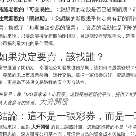
確認老股的「可交易性」：
您想賣的老股是否已過閉鎖期？
注意新股的「閉鎖期」：
您認購的新股幾乎肯定會有新的閉
票」換成了「短期無法交易的股票」，資產的流動性是下降
總結來說，只要您能接受新股的閉鎖期，且短期沒有變現需求，這個
公司福利最大化的最佳選擇。
如果決定要賣，該找誰？
當您度過了閉鎖期，幸運地公司發展也如預期，該如何將股票變現？
「專業的未上市股票盤商」進行交易。選擇一家信譽良好、資訊透明
格，更是為了確保交易過程的安全與合法性。
在業界，像「IPO贏家未上市股票」這類長期經營的平台，提供了相
大升開發
資人會參考的管道。
結論：這不是一張彩券，而是一
總結來說，面對
大升開發
的員工認股計畫，您應該抱持的不是「不
謹慎思維。深入研究公司基本面，算清楚自己的資金成本與風險，並