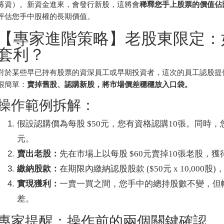
募資）。新資金進來，會發行新股，這將會
稀釋您手上股票的價值佔
評估您手中股權的長期價值。
【專家進階策略】老股東限定：
套利？
對於某些早已持有股票的資深員工或早期投資者，這次的員工認股提
很簡單：
賣掉舊股、認購新股，將市場價差穩穩放入口袋。
操作範例拆解：
假設認購價為每股 $50元，您有資格認購10張。同時，
元。
賣出老股：
先在市場上以每股 $60元賣掉10張老股，獲得現
繳納股款：
在期限內繳納認股股款 ($50元 x 10,000股)，
實現獲利：
一賣一買之間，您手中的總持股數不變，但帳戶裡
差。
專家提醒：操作前的兩個關鍵確認