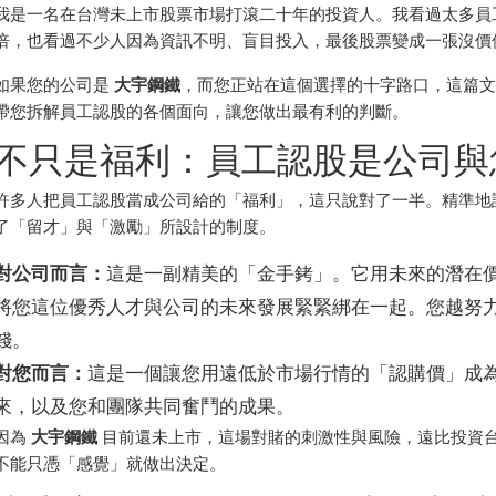
我是一名在台灣未上市股票市場打滾二十年的投資人。我看過太多員
倍，也看過不少人因為資訊不明、盲目投入，最後股票變成一張沒價
如果您的公司是
大宇鋼鐵
，而您正站在這個選擇的十字路口，這篇
帶您拆解員工認股的各個面向，讓您做出最有利的判斷。
不只是福利：員工認股是公司與
許多人把員工認股當成公司給的「福利」，這只說對了一半。精準地說，
了「留才」與「激勵」所設計的制度。
對公司而言：
這是一副精美的「金手銬」。它用未來的潛在
將您這位優秀人才與公司的未來發展緊緊綁在一起。您越努
錢。
對您而言：
這是一個讓您用遠低於市場行情的「認購價」成
來，以及您和團隊共同奮鬥的成果。
因為
大宇鋼鐵
目前還未上市，這場對賭的刺激性與風險，遠比投資
不能只憑「感覺」就做出決定。