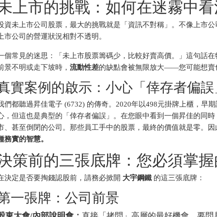
未上市的挑戰：如何在迷霧中看
投資未上市公司股票，最大的挑戰就是「資訊不對稱」。不像上市公
上市公司的營運狀況相對不透明。
一個常見的迷思：「未上市股票籌碼少，比較好賣高價。」這句話在
前景不明或走下坡時，
流動性差
的缺點會被無限放大——您可能想賣
真實案例的啟示：小心「倖存者偏誤
我們都聽過昇佳電子 (6732) 的傳奇。2020年以498元掛牌上櫃
心，但這也是典型的「倖存者偏誤」。在您眼中看到一個昇佳的同時
市、甚至倒閉的公司。那些員工手中的股票，最終的價值就是零。因
種務實的智慧。
決策前的三張底牌：您必須掌握
在決定是否要掏錢認股前，請務必掀開
大宇鋼鐵
的這三張底牌：
第一張牌：公司前景
股東大會/內部說明會：
直接「拷問」高層的最好機會。要問