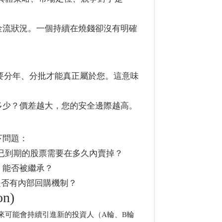
金流狀況。一個持續在燒錢卻沒有明確
要分年、分批才能真正屬於您。這意味
多少？價差越大，您的安全邊際越高。
下問題：
已到期的股票需要在多久內賣掉？
，能否被繼承？
？是否有內部回購機制？
n)
來可能會持續引進新的投資人（A輪、B輪