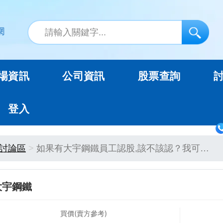
場資訊
公司資訊
股票查詢
登入
討論區
如果有大宇鋼鐵員工認股,該不該認？我可…
大宇鋼鐵
買價(賣方參考)