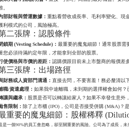
誰。
內部財報與營運數據：
重點看營收成長率、毛利率變化、現
獲利模式的公司，風險極高。
第二張牌：認股條件
閉鎖期 (Vesting Schedule)：
最重要的魔鬼細節！通常股票需
著您必須待滿約定年限，才能拿到全部的股票。
行使價格與市價的差距：
認購價跟目前未上市盤商的報價差
第三張牌：出場路徑
與財務或人資部門溝通：
直接去問，不要害羞！務必釐清以
離職/資遣處理：
如果我中途離職，未到期的選擇權會如何？
轉讓與繼承：
股票是否可以轉讓給家人？如果不幸發生意外
拋售限制：
除了上市櫃 (IPO)，公司是否接受併購 (M&A)
最重要的魔鬼細節：股權稀釋 (Dilutio
這是一個90%的員工會忽略，卻至關重要的風險。公司為了成長，未