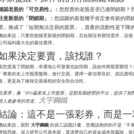
確認老股的「可交易性」：
您想賣的老股是否已過閉鎖期？
注意新股的「閉鎖期」：
您認購的新股幾乎肯定會有新的閉
票」換成了「短期無法交易的股票」，資產的流動性是下降
總結來說，只要您能接受新股的閉鎖期，且短期沒有變現需求，這個
公司福利最大化的最佳選擇。
如果決定要賣，該找誰？
當您度過了閉鎖期，幸運地公司發展也如預期，該如何將股票變現？
「專業的未上市股票盤商」進行交易。選擇一家信譽良好、資訊透明
格，更是為了確保交易過程的安全與合法性。
在業界，像「IPO贏家未上市股票」這類長期經營的平台，提供了相
大宇鋼鐵
資人會參考的管道。
結論：這不是一張彩券，而是一
總結來說，面對
大宇鋼鐵
的員工認股計畫，您應該抱持的不是「不
謹慎思維。深入研究公司基本面，算清楚自己的資金成本與風險，並