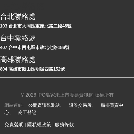
各地聯絡處
台北聯絡處
103 台北市大同區重慶北路二段48號
台中聯絡處
407 台中市西屯區市政北七路186號
高雄聯絡處
804 高雄市鼓山區明誠四路152號
©
2026 IPO贏家未上市股票資訊網 版權所有
網站連結:
公開資訊觀測站
、
證券交易所
、
櫃檯買賣中
心
、
商工登記
免責聲明
|
隱私權政策
|
服務條款