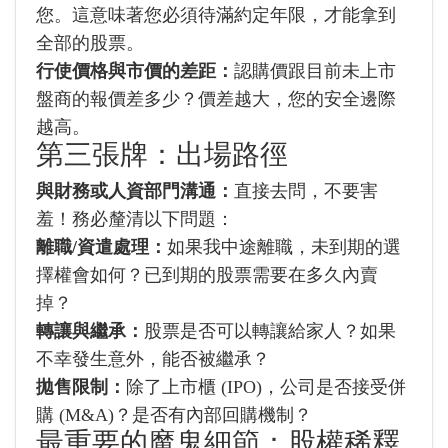
您。這意味著您必須待滿約定年限，才能拿到
全部的股票。
行使價格與市價的差距：
認購價跟目前未上市
盤商的報價差多少？價差越大，您的安全邊際
越高。
第三張牌：出場路徑
與財務或人資部門溝通：
直接去問，不要害
羞！務必釐清以下問題：
離職/資遣處理：
如果我中途離職，未到期的選
擇權會如何？已到期的股票需要在多久內賣
掉？
轉讓與繼承：
股票是否可以轉讓給家人？如果
不幸發生意外，能否被繼承？
拋售限制：
除了上市櫃 (IPO)，公司是否接受併
購 (M&A)？是否有內部回購機制？
最重要的魔鬼細節：股權稀釋