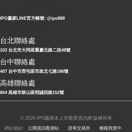
LINE 線上詢問
IPO贏家LINE官方帳號: @ipo888
各地聯絡處
台北聯絡處
103 台北市大同區重慶北路二段48號
台中聯絡處
407 台中市西屯區市政北七路186號
高雄聯絡處
804 高雄市鼓山區明誠四路152號
©
2026 IPO贏家未上市股票資訊網 版權所有
網站連結:
公開資訊觀測站
、
證券交易所
、
櫃檯買賣中