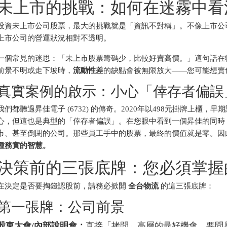
未上市的挑戰：如何在迷霧中看
投資未上市公司股票，最大的挑戰就是「資訊不對稱」。不像上市公
上市公司的營運狀況相對不透明。
一個常見的迷思：「未上市股票籌碼少，比較好賣高價。」這句話在
前景不明或走下坡時，
流動性差
的缺點會被無限放大——您可能想賣
真實案例的啟示：小心「倖存者偏誤
我們都聽過昇佳電子 (6732) 的傳奇。2020年以498元掛牌上櫃
心，但這也是典型的「倖存者偏誤」。在您眼中看到一個昇佳的同時
市、甚至倒閉的公司。那些員工手中的股票，最終的價值就是零。因
種務實的智慧。
決策前的三張底牌：您必須掌握
在決定是否要掏錢認股前，請務必掀開
全台物流
的這三張底牌：
第一張牌：公司前景
股東大會/內部說明會：
直接「拷問」高層的最好機會。要問