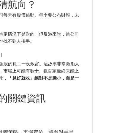
清航向？
司每天有股價跳動、每季要公布財報，未
特定情況下是對的。但反過來說，當公司
也找不到人接手。
」
，早期認股的員工一夜致富。這故事非常激勵人
，市場上可能有數十、數百家最終未能上
此，
「見好就收」絕對不是膽小，而是一
的關鍵資訊
具體策略、市場定位、競爭對手是