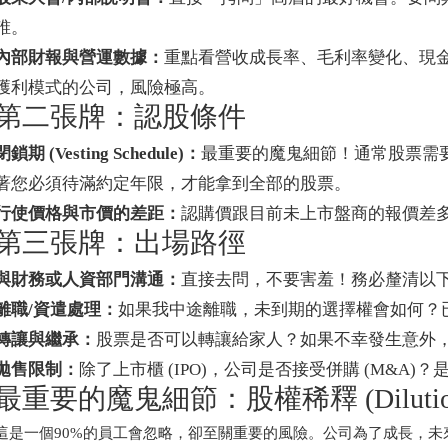
誰。
內部財報與營運數據：
重點看營收成長率、毛利率變化、現
獲利模式的公司，風險極高。
第二張牌：認股條件
閉鎖期 (Vesting Schedule)：
最重要的魔鬼細節！通常股票需
著您必須待滿約定年限，才能拿到全部的股票。
行使價格與市價的差距：
認購價跟目前未上市盤商的報價差
第三張牌：出場路徑
與財務或人資部門溝通：
直接去問，不要害羞！務必釐清以
離職/資遣處理：
如果我中途離職，未到期的選擇權會如何？
轉讓與繼承：
股票是否可以轉讓給家人？如果不幸發生意外
拋售限制：
除了上市櫃 (IPO)，公司是否接受併購 (M&A)
最重要的魔鬼細節：股權稀釋 (Dilutio
這是一個90%的員工會忽略，卻至關重要的風險。公司為了成長，未