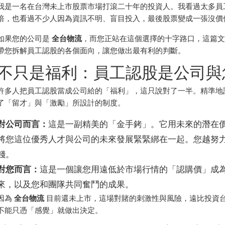
我是一名在台灣未上市股票市場打滾二十年的投資人。我看過太多員
倍，也看過不少人因為資訊不明、盲目投入，最後股票變成一張沒價
如果您的公司是
全台物流
，而您正站在這個選擇的十字路口，這篇
帶您拆解員工認股的各個面向，讓您做出最有利的判斷。
不只是福利：員工認股是公司與
許多人把員工認股當成公司給的「福利」，這只說對了一半。精準地說，
了「留才」與「激勵」所設計的制度。
對公司而言：
這是一副精美的「金手銬」。它用未來的潛在
將您這位優秀人才與公司的未來發展緊緊綁在一起。您越努
錢。
對您而言：
這是一個讓您用遠低於市場行情的「認購價」成
來，以及您和團隊共同奮鬥的成果。
因為
全台物流
目前還未上市，這場對賭的刺激性與風險，遠比投資
不能只憑「感覺」就做出決定。