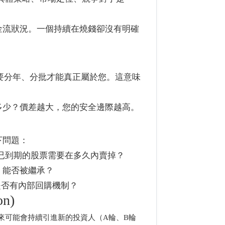
金流狀況。一個持續在燒錢卻沒有明確
要分年、分批才能真正屬於您。這意味
多少？價差越大，您的安全邊際越高。
下問題：
已到期的股票需要在多久內賣掉？
，能否被繼承？
？是否有內部回購機制？
n)
來可能會持續引進新的投資人（A輪、B輪