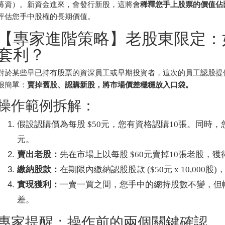
募資）。新資金進來，會發行新股，這將會
稀釋您手上股票的價值佔
評估您手中股權的長期價值。
【專家進階策略】老股東限定：
套利？
對於某些早已持有股票的資深員工或早期投資者，這次的員工認股提
很簡單：
賣掉舊股、認購新股，將市場價差穩穩放入口袋。
操作範例拆解：
假設認購價為每股 $50元，您有資格認購10張。同時，
元。
賣出老股：
先在市場上以每股 $60元賣掉10張老股，獲得現
繳納股款：
在期限內繳納認股股款 ($50元 x 10,000股)，
實現獲利：
一賣一買之間，您手中的總持股數不變，但帳戶裡
差。
專家提醒：操作前的兩個關鍵確認