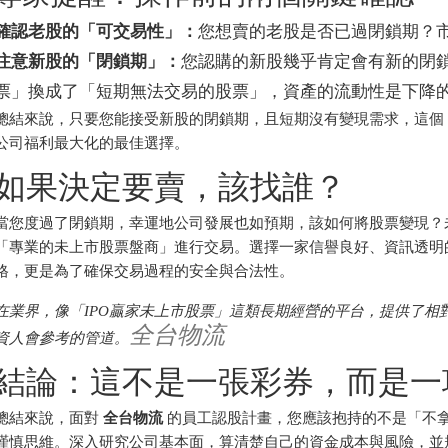
確認老股的「可交易性」：
您想賣的老股是否已過閉鎖期？
注意新股的「閉鎖期」：
您認購的新股幾乎肯定會有新的閉
票」換成了「短期無法交易的股票」，資產的流動性是下降
總結來說，只要您能接受新股的閉鎖期，且短期沒有變現需求，這個
公司福利最大化的最佳選擇。
如果決定要賣，該找誰？
當您度過了閉鎖期，幸運地公司發展也如預期，該如何將股票變現？
「專業的未上市股票盤商」進行交易。選擇一家信譽良好、資訊透明
格，更是為了確保交易過程的安全與合法性。
在業界，像「IPO贏家未上市股票」這類長期經營的平台，提供了相
全台物流
資人會參考的管道。
結論：這不是一張彩券，而是一
總結來說，面對
全台物流
的員工認股計畫，您應該抱持的不是「不
謹慎思維。深入研究公司基本面，算清楚自己的資金成本與風險，並