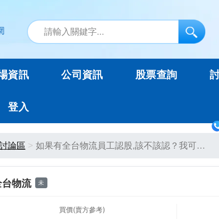
場資訊
公司資訊
股票查詢
登入
討論區
如果有全台物流員工認股,該不該認？我可…
全台物流
未
買價(賣方參考)