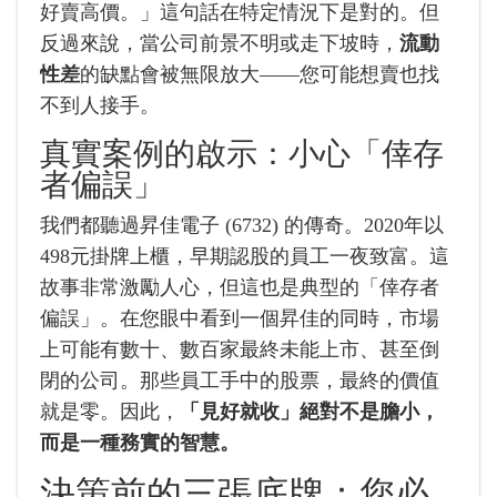
好賣高價。」這句話在特定情況下是對的。但
反過來說，當公司前景不明或走下坡時，
流動
性差
的缺點會被無限放大——您可能想賣也找
不到人接手。
真實案例的啟示：小心「倖存
者偏誤」
我們都聽過昇佳電子 (6732) 的傳奇。2020年以
498元掛牌上櫃，早期認股的員工一夜致富。這
故事非常激勵人心，但這也是典型的「倖存者
偏誤」。在您眼中看到一個昇佳的同時，市場
上可能有數十、數百家最終未能上市、甚至倒
閉的公司。那些員工手中的股票，最終的價值
就是零。因此，
「見好就收」絕對不是膽小，
而是一種務實的智慧。
決策前的三張底牌：您必