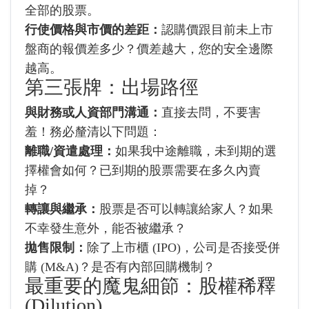
全部的股票。
行使價格與市價的差距：
認購價跟目前未上市
盤商的報價差多少？價差越大，您的安全邊際
越高。
第三張牌：出場路徑
與財務或人資部門溝通：
直接去問，不要害
羞！務必釐清以下問題：
離職/資遣處理：
如果我中途離職，未到期的選
擇權會如何？已到期的股票需要在多久內賣
掉？
轉讓與繼承：
股票是否可以轉讓給家人？如果
不幸發生意外，能否被繼承？
拋售限制：
除了上市櫃 (IPO)，公司是否接受併
購 (M&A)？是否有內部回購機制？
最重要的魔鬼細節：股權稀釋
(Dilution)