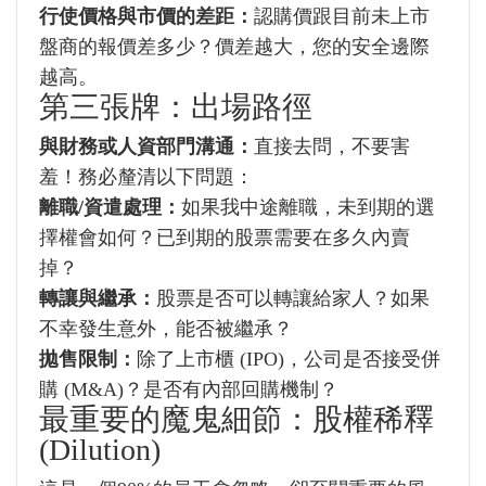
行使價格與市價的差距：
認購價跟目前未上市
盤商的報價差多少？價差越大，您的安全邊際
越高。
第三張牌：出場路徑
與財務或人資部門溝通：
直接去問，不要害
羞！務必釐清以下問題：
離職/資遣處理：
如果我中途離職，未到期的選
擇權會如何？已到期的股票需要在多久內賣
掉？
轉讓與繼承：
股票是否可以轉讓給家人？如果
不幸發生意外，能否被繼承？
拋售限制：
除了上市櫃 (IPO)，公司是否接受併
購 (M&A)？是否有內部回購機制？
最重要的魔鬼細節：股權稀釋
(Dilution)