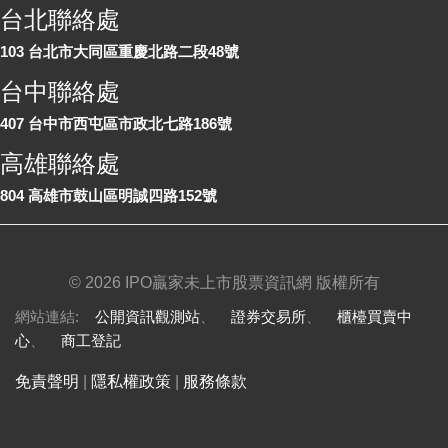
台北聯絡處
103 台北市大同區重慶北路二段48號
台中聯絡處
407 台中市西屯區市政北七路186號
高雄聯絡處
804 高雄市鼓山區明誠四路152號
©
2026 IPO贏家未上市股票資訊網 版權所有
網站連結:
公開資訊觀測站
、
證券交易所
、
櫃檯買賣中
心
、
商工登記
免責聲明
|
隱私權政策
|
服務條款