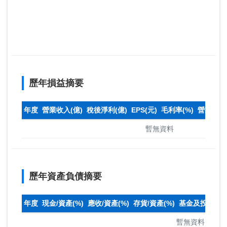
歷年損益摘要
年度
營業收入(億)
稅後淨利(億)
EPS(元)
毛利率(%)
營業利益率
暫無資料
歷年資產負債摘要
年度
現金/資產(%)
應收/資產(%)
存貨/資產(%)
基金及投資(%)
暫無資料