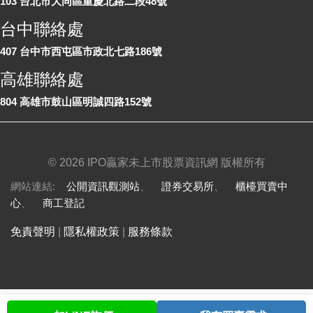
103 台北市大同區重慶北路二段48號
台中聯絡處
407 台中市西屯區市政北七路186號
高雄聯絡處
804 高雄市鼓山區明誠四路152號
©
2026 IPO贏家未上市股票資訊網 版權所有
網站連結:
公開資訊觀測站
、
證券交易所
、
櫃檯買賣中
心
、
商工登記
免責聲明
|
隱私權政策
|
服務條款