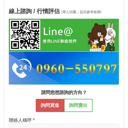
線上諮詢 / 行情評估
(專人回覆，提供參考報價)
請問您想諮詢的方向？
詢問買進
詢問賣出
聯絡人稱呼