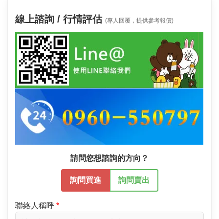
線上諮詢 / 行情評估
(專人回覆，提供參考報價)
請問您想諮詢的方向？
詢問買進
詢問賣出
聯絡人稱呼