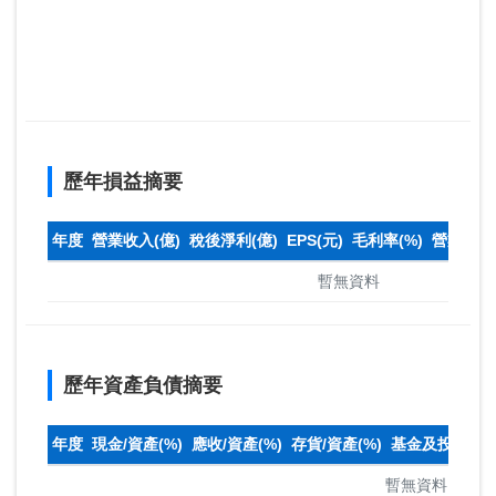
歷年損益摘要
年度
營業收入(億)
稅後淨利(億)
EPS(元)
毛利率(%)
營業利益率
暫無資料
歷年資產負債摘要
年度
現金/資產(%)
應收/資產(%)
存貨/資產(%)
基金及投資(%)
暫無資料