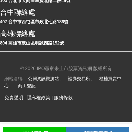
103 台北市大同區重慶北路二段48號
台中聯絡處
407 台中市西屯區市政北七路186號
高雄聯絡處
804 高雄市鼓山區明誠四路152號
©
2026 IPO贏家未上市股票資訊網 版權所有
網站連結:
公開資訊觀測站
、
證券交易所
、
櫃檯買賣中
心
、
商工登記
免責聲明
|
隱私權政策
|
服務條款