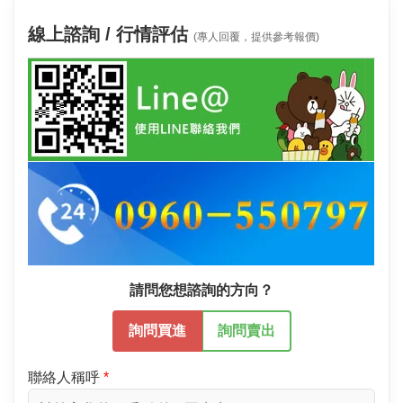
線上諮詢 / 行情評估
(專人回覆，提供參考報價)
請問您想諮詢的方向？
詢問買進
詢問賣出
聯絡人稱呼