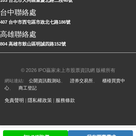
103 台北市大同區重慶北路二段48號
台中聯絡處
407 台中市西屯區市政北七路186號
高雄聯絡處
804 高雄市鼓山區明誠四路152號
©
2026 IPO贏家未上市股票資訊網 版權所有
網站連結:
公開資訊觀測站
、
證券交易所
、
櫃檯買賣中
心
、
商工登記
免責聲明
|
隱私權政策
|
服務條款