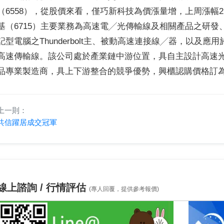
（6558），從股價來看，僅巧新科技為價漲量增，上周漲幅
基（6715）主要業務為高速電╱光傳輸線及相關產品之研
記型電腦之Thunderbolt主、被動高速連接線╱器，以及
高速傳輸線。該公司處於產業鏈中游位置，具自主設計高速
品專業製造商，具上下游整合的競爭優勢，興櫃認購價格訂為
上一則：
共信躍居成交冠軍
線上諮詢 / 行情評估
(專人回覆，提供參考報價)