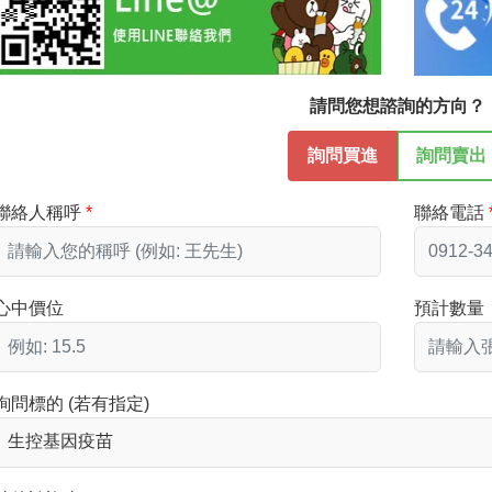
請問您想諮詢的方向？
詢問買進
詢問賣出
聯絡人稱呼
聯絡電話
心中價位
預計數量
詢問標的 (若有指定)