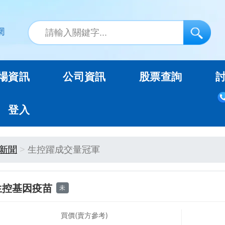
場資訊
公司資訊
股票查詢
登入
新聞
生控躍成交量冠軍
生控基因疫苗
未
買價(賣方參考)