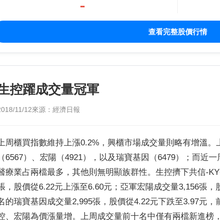
-
查看完整股價行情
生控躍成交量冠軍
2018/11/12
來源：經濟日報
上周櫃買指數維持上漲0.2%，興櫃市場成交量則略有增溫
（6567）、宏陽（4921），以及瑞寶基因（6479）；而
醫療業占兩檔最多，其他則無明顯族群性。生控擠下共信-KY登
張，股價從6.22元上漲至6.60元；亞軍宏陽成交量3,156張，
名的瑞寶基因成交量2,995張，股價從4.22元下跌至3.97
控、宏陽為價漲量增。上周成交量前十名中僅有兩檔新進榜，