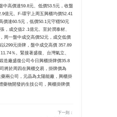
中高價達59.8元、低價53.5元，收盤
.9億元。F-環宇上周五興櫃均價52.41
達60.5元，低價50.1元守穩50元
74張，成交值2 .1億元。至於潤泰材、
，周一盤中成交高價52元，成交低價
椒以299元掛牌，盤中成交高價 357.89
 11.74％。緊接著盛復、台灣氣立、
造廠盛復公司今日興櫃掛牌價35.8
立公司將於周四在興櫃交易，掛牌價為
及聯生藥兩公司，元晶為太陽能廠，興櫃掛
株抗體藥物開發的生技公司，興櫃掛牌價
下一則：