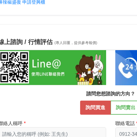
棒辣椒盛復 申請登興櫃
線上諮詢 / 行情評估
(專人回覆，提供參考報價)
請問您想諮詢的方向？
詢問買進
詢問賣出
聯絡人稱呼
聯絡電話