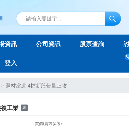
場資訊
公司資訊
股票查詢
登入
題材當道 4檔新股帶量上攻
盛復工業
興
買價(賣方參考)