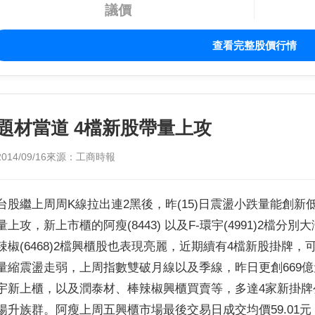
議價
查看完整股價行情
題材當道 4檔新股帶量上攻
2014/09/16
來源：工商時報
台股繼上周周K線拉出連2黑後，昨(15)日震盪小跌量能創
量上攻，新上市櫃的阿瘦(8443) 以及F-環宇(4991)2檔分別大
辣椒(6468)2檔興櫃股也表現亮麗，近期續有4檔新股掛牌
量縮震盪走弱，上周指數雙破月線以及季線，昨日更創669億
宇新上櫃，以及潤泰材、棒辣椒興櫃買賣等，多達4家新掛
揚升族群。阿瘦上周五興櫃市場最後交易日成交均價59.01