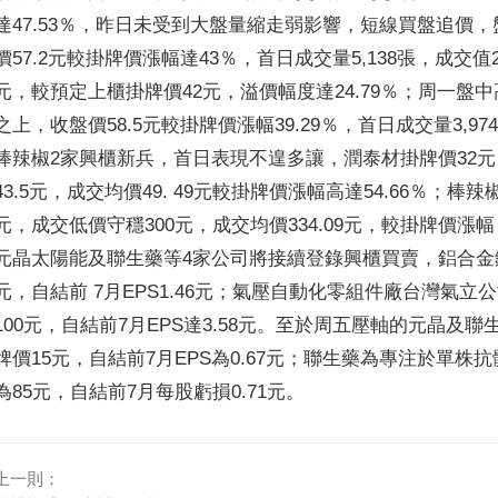
達47.53％，昨日未受到大盤量縮走弱影響，短線買盤追價，盤
價57.2元較掛牌價漲幅達43％，首日成交量5,138張，成交值2
元，較預定上櫃掛牌價42元，溢價幅度達24.79％；周一盤中高價
之上，收盤價58.5元較掛牌價漲幅39.29％，首日成交量3,9
棒辣椒2家興櫃新兵，首日表現不遑多讓，潤泰材掛牌價32元
43.5元，成交均價49. 49元較掛牌價漲幅高達54.66％；棒辣
元，成交低價守穩300元，成交均價334.09元，較掛牌價漲幅
元晶太陽能及聯生藥等4家公司將接續登錄興櫃買賣，鋁合金鍛
元，自結前 7月EPS1.46元；氣壓自動化零組件廠台灣氣
100元，自結前7月EPS達3.58元。至於周五壓軸的元晶
牌價15元，自結前7月EPS為0.67元；聯生藥為專注於單
為85元，自結前7月每股虧損0.71元。
上一則：