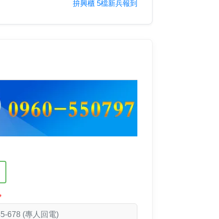
拚興櫃 5檔新兵報到