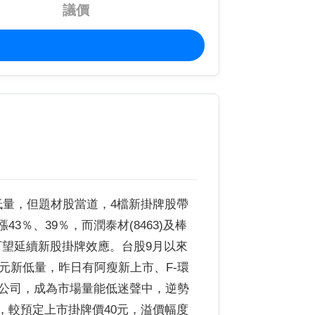
議價
新低量，但題材股當道，4檔新掛牌股帶
漲43％、39％，而潤泰材(8463)及棒
，可望延續新股掛牌效應。台股9月以來
元新低量，昨日有阿瘦新上市、F-環
牌公司，成為市場量能低迷聲中，逆勢
元，較預定上市掛牌價40元，溢價幅度