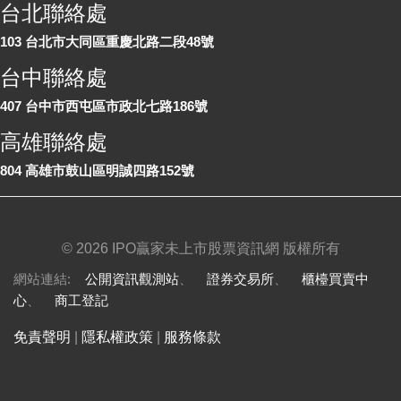
台北聯絡處
103 台北市大同區重慶北路二段48號
台中聯絡處
407 台中市西屯區市政北七路186號
高雄聯絡處
804 高雄市鼓山區明誠四路152號
©
2026 IPO贏家未上市股票資訊網 版權所有
網站連結:
公開資訊觀測站
、
證券交易所
、
櫃檯買賣中
心
、
商工登記
免責聲明
|
隱私權政策
|
服務條款