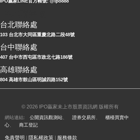
IPO贏家LINE官方帳號: @ipo888
各地聯絡處
台北聯絡處
103 台北市大同區重慶北路二段48號
台中聯絡處
407 台中市西屯區市政北七路186號
高雄聯絡處
804 高雄市鼓山區明誠四路152號
©
2026 IPO贏家未上市股票資訊網 版權所有
網站連結:
公開資訊觀測站
、
證券交易所
、
櫃檯買賣中
心
、
商工登記
免責聲明
|
隱私權政策
|
服務條款