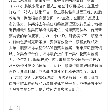
方面成果豐碩，展望今年，董事長林榮錦透露，順藥
（6535）將以多元合作模式加速全球項目授權，並重點
打造「一站式」技術平台，從上游抗體與基因工程、細胞
株製備，到後端臨床開發與GMP生產，全面提升產品上
市的能力。林榮錦去年接任順藥總經理暨執行長後，積極
進行組織重整與商業模式再定位，將順藥定位為「台灣新
藥開發的最佳庇護」。在「小r大D」研發模式下，順藥成
功關鍵包括補充新案源、資源有效整合、積極展現成效。
去年，順藥取得晟德CS301新藥開發案，進軍癌症新藥領
域，並與金樺合併，取得融合蛋白平台與生物藥開發能
力。今年2月，順藥投資生控，取得其免疫療法平台技術
及HBV慢性感染治療項目。此外，順藥也計畫與國際資源
合作，共享利潤，並洽商具彈性的授權分潤制度。永昕
（4726）方面，林榮錦強調，將透過投資、併購，建置
自有抗體工程研發能力及細胞株開發平台，並整併有產程
開發能力的公司，提升技術含量與項目組合。
上一則：