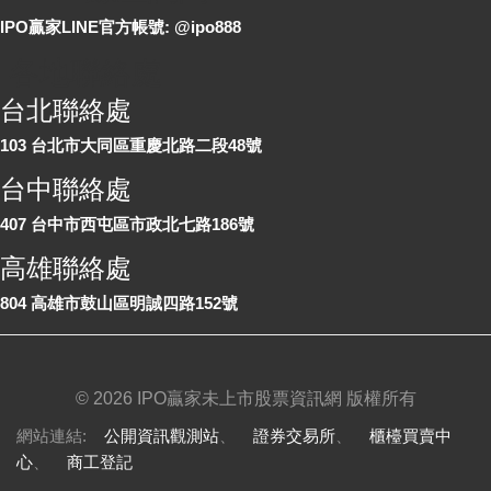
IPO贏家LINE官方帳號: @ipo888
各地聯絡處
台北聯絡處
103 台北市大同區重慶北路二段48號
台中聯絡處
407 台中市西屯區市政北七路186號
高雄聯絡處
804 高雄市鼓山區明誠四路152號
©
2026 IPO贏家未上市股票資訊網 版權所有
網站連結:
公開資訊觀測站
、
證券交易所
、
櫃檯買賣中
心
、
商工登記