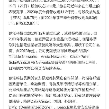
企業，近期於1月15日正式掛牌上櫃，承銷價為86.06元，
昨日（21日）股價收在85.6元。該公司近年來在市場上的
表現亮眼，2023年度合併營收達11.3億元，每股稅後純益
（EPS）為5.75元；而2024年前三季合併營收則為8.3億
元，EPS為2.67元。
創泓科技自2010年12月成立以來，就積極拓展市場，自
2011年取得第一個臺灣區資安產品代理權後，便逐步爭
取到包括電信業者及警政署等大型專案，累積了公司知名
度。自2013年起，公司更陸續取得國際知名品牌如
Tenable Networks、Arista Networks、CheckPoint、
SolarWinds及F5 Networks等資安產品的臺灣區代理權，
目前總共代理15個資安品牌產品。
創泓科技長期與資安原廠維持緊密合作關係，終端客戶涵
蓋政府單位、金融機構、電信及半導體領域等各種企業。
公司代理產品的策略是考慮原廠解決方案的互補整合性，
從應用程式開發安全、應用層網路架構，到效能管理資安
風險等，橫跨Data Center、內網、外網區、
DMZ（Demilitarized Zone）、SaaS服務及雲安全等網路