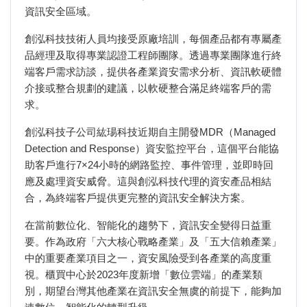
資訊安全區域。
創泓科技技術人員均接受原廠培訓，每個產品都有專屬產
品經理及取得專業認證工程師團隊。透過專業團隊進行終
端客戶需求訪談，提供各產業資安需求分析、資訊軟硬體
介接或整合規劃的建議，以軟硬整合滿足終端客戶的需
求。
創泓科技子公司紘瑒科技近期自主開發MDR（Managed
Detection and Response）資安監控平台，這個平台能協
助客戶進行7×24小時的網路監控、事件管理，並即時回
應及處理資安威脅。這與創泓科技代理的資安產品相結
合，為終端客戶提供更完整的資訊安全解決方案。
在當前數位化、智能化的趨勢下，資訊安全變得日益重
要。作為政府「六大核心戰略產業」及「五大信賴產業」
中的重要產業項目之一，資安風險受到各產業的高度重
視。櫃買中心於2023年度新增「數位雲端」的產業類
別，期望台灣其他產業在資訊安全無虞的前提下，能夠加