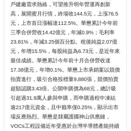
戶建廠需求熱絡，可望推升明年營運再創新
高，展開蜜月行情，終場收144.5元，上漲76.5
元，上市首日漲幅達112.5%。華懋累計今年前
三季合併營收14.42億元，年減0.9%；毛利率
23.81%，年減3.25個百分點。稅後純益2.07億
元，年增15.5%，每股純益為6.73元，是近年來
最佳成績。華懋累計今年前十月合併營收達
17.38億元，年增0.1%。華懋上市承銷案以競價
拍賣進行，吸引合格投標量9,880張，競價拍賣
超額認購3.43倍。公開申購價為68元，總計吸
引超過31.9萬人參與申購，而申購過程中凍結
逾217億元資金，且中籤率僅0.25%，顯示出市
場反應熱烈。華懋是隸屬護國神山供應鏈，
VOCs工程設備近年受惠於台灣半導體產能持續