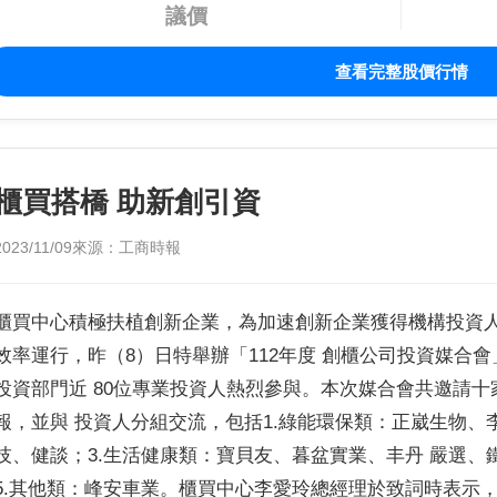
議價
查看完整股價行情
櫃買搭橋 助新創引資
2023/11/09
來源：工商時報
櫃買中心積極扶植創新企業，為加速創新企業獲得機構投資人
效率運行，昨（8）日特舉辦「112年度 創櫃公司投資媒合
投資部門近 80位專業投資人熱烈參與。本次媒合會共邀請
報，並與 投資人分組交流，包括1.綠能環保類：正崴生物、李
技、健談；3.生活健康類：寶貝友、暮盆實業、丰丹 嚴選、
5.其他類：峰安車業。櫃買中心李愛玲總經理於致詞時表示