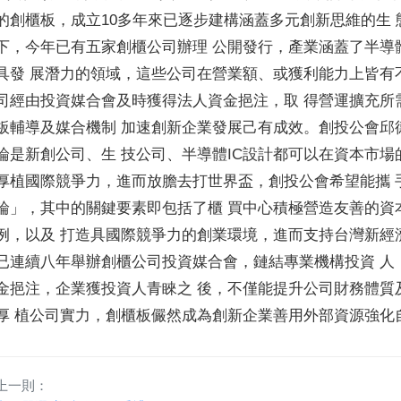
的創櫃板，成立10多年來已逐步建構涵蓋多元創新思維的生
下，今年已有五家創櫃公司辦理 公開發行，產業涵蓋了半導
具發 展潛力的領域，這些公司在營業額、或獲利能力上皆有
司經由投資媒合會及時獲得法人資金挹注，取 得營運擴充所
板輔導及媒合機制 加速創新企業發展己有成效。創投公會邱
論是新創公司、生 技公司、半導體IC設計都可以在資本市場
厚植國際競爭力，進而放膽去打世界盃，創投公會希望能攜 
輪」，其中的關鍵要素即包括了櫃 買中心積極營造友善的資
例，以及 打造具國際競爭力的創業環境，進而支持台灣新經
已連續八年舉辦創櫃公司投資媒合會，鏈結專業機構投資 人
金挹注，企業獲投資人青睞之 後，不僅能提升公司財務體質
厚 植公司實力，創櫃板儼然成為創新企業善用外部資源強化
上一則：