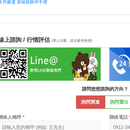
丰丹嚴選 美味糕餅伴手禮
線上諮詢 / 行情評估
(專人回覆，提供參考報價)
請問您想諮詢的方向？
詢問買進
詢問賣出
聯絡人稱呼
聯絡電話