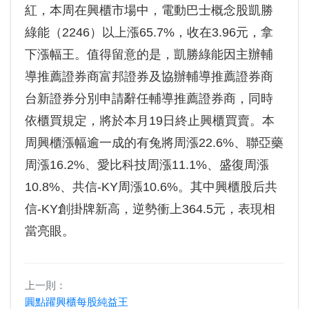
紅，本周在興櫃市場中，電動巴士概念股凱勝
綠能（2246）以上漲65.7%，收在3.96元，拿
下漲幅王。值得留意的是，凱勝綠能因主辦輔
導推薦證券商富邦證券及協辦輔導推薦證券商
台新證券分別申請辭任輔導推薦證券商，同時
依櫃買規定，將於本月19日終止興櫃買賣。本
周興櫃漲幅逾一成的有兔將周漲22.6%、聯亞藥
周漲16.2%、愛比科技周漲11.1%、盛復周漲
10.8%、共信-KY周漲10.6%。其中興櫃股后共
信-KY創掛牌新高，逆勢衝上364.5元，表現相
當亮眼。
上一則：
圓點躍興櫃每股純益王