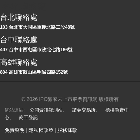
各地聯絡處
台北聯絡處
103 台北市大同區重慶北路二段48號
台中聯絡處
407 台中市西屯區市政北七路186號
高雄聯絡處
804 高雄市鼓山區明誠四路152號
©
2026 IPO贏家未上市股票資訊網 版權所有
網站連結:
公開資訊觀測站
、
證券交易所
、
櫃檯買賣中
心
、
商工登記
免責聲明
|
隱私權政策
|
服務條款