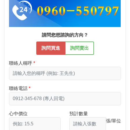
請問您想諮詢的方向？
詢問買進
詢問賣出
聯絡人稱呼
聯絡電話
心中價位
預計數量
張/單位