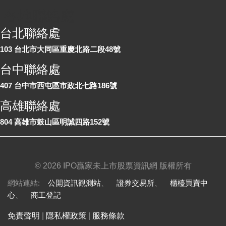
各地聯絡處
台北聯絡處
103 台北市大同區重慶北路二段48號
台中聯絡處
407 台中市西屯區市政北七路186號
高雄聯絡處
804 高雄市鼓山區明誠四路152號
©
2026 IPO贏家未上市股票資訊網 版權所有
網站連結:
公開資訊觀測站
、
證券交易所
、
櫃檯買賣中
心
、
商工登記
免責聲明
|
隱私權政策
|
服務條款