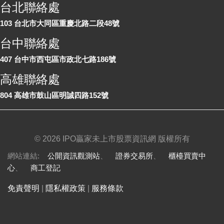
台北聯絡處
103 台北市大同區重慶北路二段48號
台中聯絡處
407 台中市西屯區市政北七路186號
高雄聯絡處
804 高雄市鼓山區明誠四路152號
©
2026 IPO贏家未上市股票資訊網 版權所有
網站連結:
公開資訊觀測站
、
證券交易所
、
櫃檯買賣中
心
、
商工登記
免責聲明
|
隱私權政策
|
服務條款