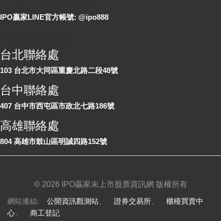
LINE 線上詢問
IPO贏家LINE官方帳號: @ipo888
各地聯絡處
台北聯絡處
103 台北市大同區重慶北路二段48號
台中聯絡處
407 台中市西屯區市政北七路186號
高雄聯絡處
804 高雄市鼓山區明誠四路152號
©
2026 IPO贏家未上市股票資訊網 版權所有
網站連結:
公開資訊觀測站
、
證券交易所
、
櫃檯買賣中
心
、
商工登記