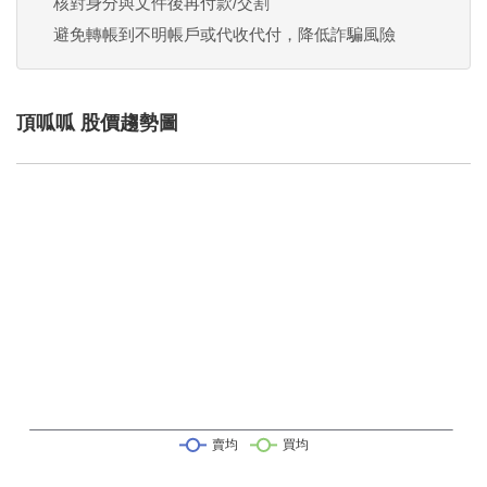
核對身分與文件後再付款/交割
避免轉帳到不明帳戶或代收代付，降低詐騙風險
頂呱呱 股價趨勢圖