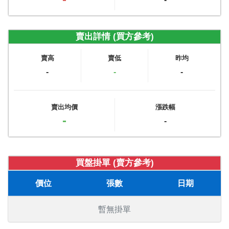
賣出詳情 (買方參考)
賣高
賣低
昨均
-
-
-
賣出均價
漲跌幅
-
-
買盤掛單 (賣方參考)
價位
張數
日期
暫無掛單