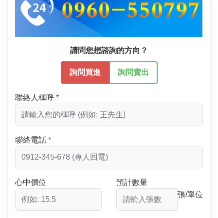
請問您想諮詢的方向？
詢問買進
詢問賣出
聯絡人稱呼
聯絡電話
心中價位
預計數量
張/單位