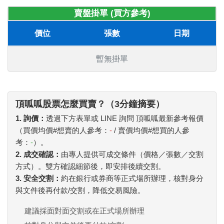
賣盤掛單 (買方參考)
價位
張數
日期
暫無掛單
頂呱呱股票怎麼買賣？（3分鐘摘要）
1. 詢價：
透過下方表單或 LINE 詢問 頂呱呱最新參考報價
（買價均價#想賣的人參考：
-
/ 賣價均價#想買的人參
考：
-
）。
2. 成交確認：
由專人提供可成交條件（價格／張數／交割
方式）。雙方確認細節後，即安排後續交割。
3. 安全交割：
約在銀行或券商等正式場所辦理，核對身分
與文件後再付款/交割，降低交易風險。
建議採面對面交割或在正式場所辦理