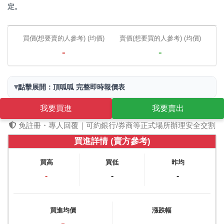
定。
買價(想要賣的人參考) (均價)
賣價(想要買的人參考) (均價)
-
-
▾
點擊展開：頂呱呱 完整即時報價表
我要買進
我要賣出
免註冊・專人回覆｜可約銀行/券商等正式場所辦理安全交割
買進詳情 (賣方參考)
買高
買低
昨均
-
-
-
買進均價
漲跌幅
-
-