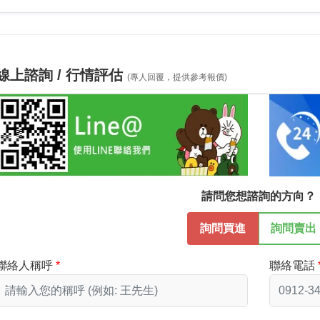
線上諮詢 / 行情評估
(專人回覆，提供參考報價)
請問您想諮詢的方向？
詢問買進
詢問賣出
聯絡人稱呼
聯絡電話