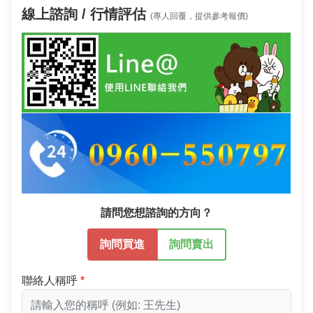
線上諮詢 / 行情評估
(專人回覆，提供參考報價)
請問您想諮詢的方向？
詢問買進
詢問賣出
聯絡人稱呼