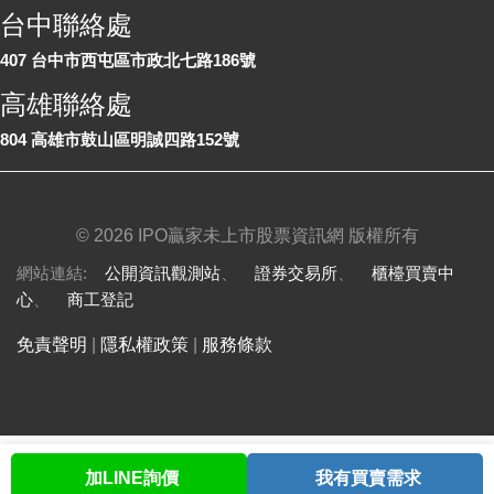
台中聯絡處
407 台中市西屯區市政北七路186號
高雄聯絡處
804 高雄市鼓山區明誠四路152號
©
2026 IPO贏家未上市股票資訊網 版權所有
網站連結:
公開資訊觀測站
、
證券交易所
、
櫃檯買賣中
心
、
商工登記
免責聲明
|
隱私權政策
|
服務條款
加LINE詢價
我有買賣需求
首頁
股票查詢
討論區
與我聯繫
會員中心