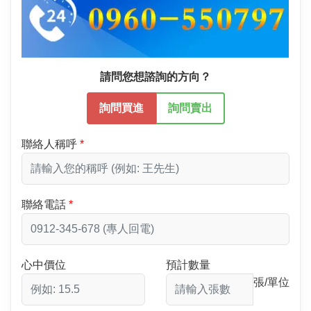
請問您想諮詢的方向？
詢問買進
詢問賣出
聯絡人稱呼
聯絡電話
心中價位
預計數量
張/單位