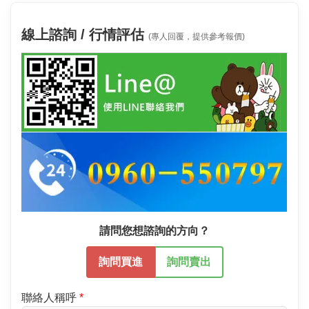
線上諮詢 / 行情評估
(專人回覆，提供參考報價)
請問您想諮詢的方向？
詢問買進
詢問賣出
聯絡人稱呼