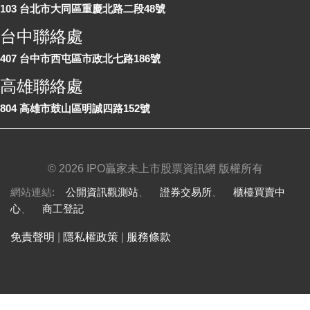
103 台北市大同區重慶北路二段48號
台中聯絡處
407 台中市西屯區市政北七路186號
高雄聯絡處
804 高雄市鼓山區明誠四路152號
©
2026 IPO贏家未上市股票資訊網 版權所有
網站連結:
公開資訊觀測站
、
證券交易所
、
櫃檯買賣中
心
、
商工登記
免責聲明
|
隱私權政策
|
服務條款