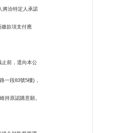
人將洽特定人承諾
所繳款項支付應
截止前，逕向本公
一段83號5樓)，
視同維持原認購意願。