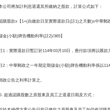
本公司將加計利息退還其所繳納之股款，計算公式如下：
認購股款x【1+(自繳款日至實際退款日(註1)之天數)x中華
儲金(小額)牌告機動利率(註2)/365】
註1：實際退款日暫訂於114年03月10日，應付款項將以匯
註2：中華郵政之一年期定期儲金(小額)牌告機動利率係以114
郵政公告之利率計算之。
D. 超過認購股數之原股東及員工之退還日期及方式：
對於本補償方案公告日前已繳款之原股東及員工如仍有認購