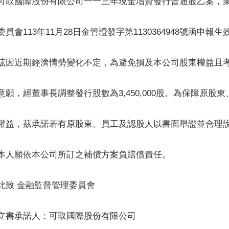
可取國際股份有限公司一一三年現金增資發行普通股乙案，
委員會113年11月28日金管證發字第1130364948號函申報
茲因近期經濟情勢變化不定，為避免損及本公司股東權益且
意願，經董事長調整發行股數為3,450,000股。為保障原股
權益，茲承諾若有原股東、員工及認股人以書面舉證並合理
本人願依本公司所訂之補償方案負賠償責任。
此致 金融監督管理委員會
立書承諾人：可取國際股份有限公司