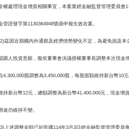
全權處理現金增資相關事宜，本案業經金融監督管理委員會113
金管證發字第1130364948號函申報生效在案。
(2)茲因近期國內外通膨及經濟情勢變化不定，為避免損及本
認購人投資意願，擬依董事會決議授權董事長調整本次現金
自4,300,000股調整為3,450,000股，每股面額維持新台幣
維持新台幣12元，總額調整為新台幣41,400,000元，現金
用途仍維持不變。
(3)上述調整金額已於民國114年3月3日經金融監督管理委員