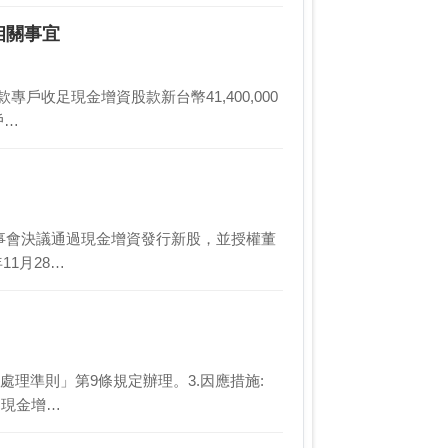
相關事宜
收股款專戶收足現金增資股款新台幣41,400,000
戶…
月14日董事會決議通過現金增資發行新股，並授權董
1月28…
證券處理準則」第9條規定辦理。3.因應措施:
過現金增…