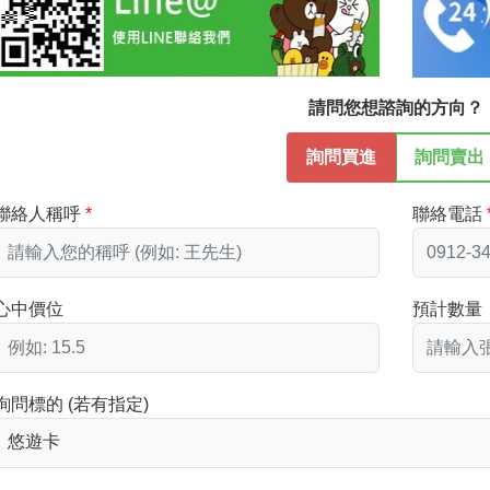
請問您想諮詢的方向？
詢問買進
詢問賣出
聯絡人稱呼
聯絡電話
心中價位
預計數量
詢問標的 (若有指定)