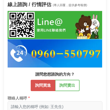
線上諮詢 / 行情評估
(專人回覆，提供參考報價)
請問您想諮詢的方向？
詢問買進
詢問賣出
聯絡人稱呼