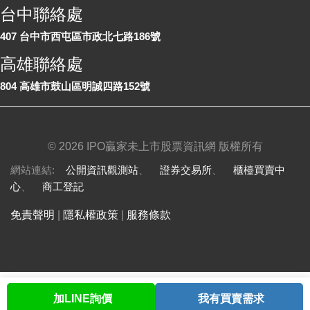
台中聯絡處
407 台中市西屯區市政北七路186號
高雄聯絡處
804 高雄市鼓山區明誠四路152號
©
2026 IPO贏家未上市股票資訊網 版權所有
網站連結:
公開資訊觀測站
、
證券交易所
、
櫃檯買賣中
心
、
商工登記
免責聲明
|
隱私權政策
|
服務條款
加LINE詢價
我有買賣需求
首頁
股票查詢
討論區
與我聯繫
會員中心