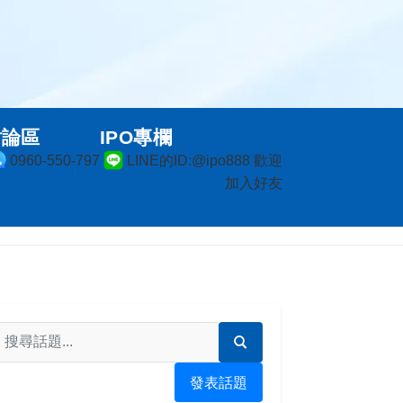
討論區
IPO專欄
0960-550-797
LINE的ID:@ipo888 歡迎
加入好友
發表話題