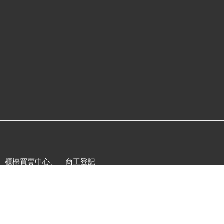
、
櫃檯買賣中心
、
商工登記