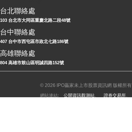
各地聯絡處
台北聯絡處
103 台北市大同區重慶北路二段48號
台中聯絡處
407 台中市西屯區市政北七路186號
高雄聯絡處
804 高雄市鼓山區明誠四路152號
©
2026 IPO贏家未上市股票資訊網 版權所有
網站連結:
公開資訊觀測站
、
證券交易所
免責聲明
|
隱私權政策
|
服務條款