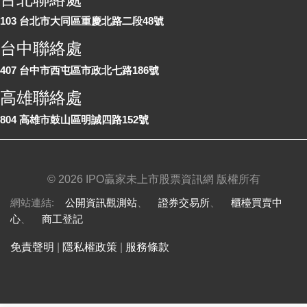
103 台北市大同區重慶北路二段48號
台中聯絡處
407 台中市西屯區市政北七路186號
高雄聯絡處
804 高雄市鼓山區明誠四路152號
©
2026 IPO贏家未上市股票資訊網 版權所有
網站連結:
公開資訊觀測站
、
證券交易所
、
櫃檯買賣中
心
、
商工登記
免責聲明
|
隱私權政策
|
服務條款