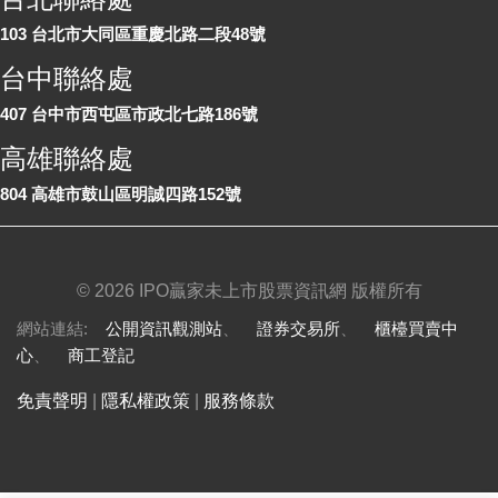
103 台北市大同區重慶北路二段48號
台中聯絡處
407 台中市西屯區市政北七路186號
高雄聯絡處
804 高雄市鼓山區明誠四路152號
©
2026 IPO贏家未上市股票資訊網 版權所有
網站連結:
公開資訊觀測站
、
證券交易所
、
櫃檯買賣中
心
、
商工登記
免責聲明
|
隱私權政策
|
服務條款