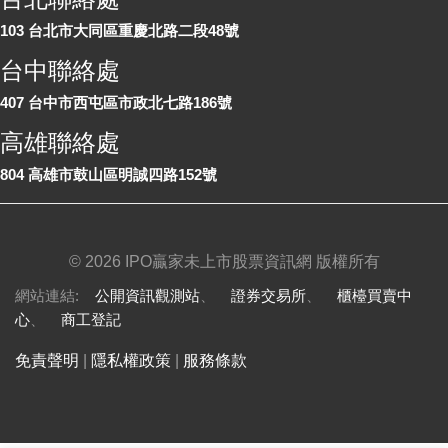
103 台北市大同區重慶北路二段48號
台中聯絡處
407 台中市西屯區市政北七路186號
高雄聯絡處
804 高雄市鼓山區明誠四路152號
©
2026 IPO贏家未上市股票資訊網 版權所有
網站連結:
公開資訊觀測站
、
證券交易所
、
櫃檯買賣中
心
、
商工登記
免責聲明
|
隱私權政策
|
服務條款