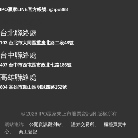
IPO贏家LINE官方帳號: @ipo888
各地聯絡處
台北聯絡處
103 台北市大同區重慶北路二段48號
台中聯絡處
407 台中市西屯區市政北七路186號
高雄聯絡處
804 高雄市鼓山區明誠四路152號
©
2026 IPO贏家未上市股票資訊網 版權所有
網站連結:
公開資訊觀測站
、
證券交易所
、
櫃檯買賣中
心
、
商工登記