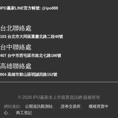
IPO贏家LINE官方帳號: @ipo888
各地聯絡處
台北聯絡處
103 台北市大同區重慶北路二段48號
台中聯絡處
407 台中市西屯區市政北七路186號
高雄聯絡處
804 高雄市鼓山區明誠四路152號
©
2026 IPO贏家未上市股票資訊網 版權所有
網站連結:
公開資訊觀測站
、
證券交易所
、
櫃檯買賣中
心
、
商工登記